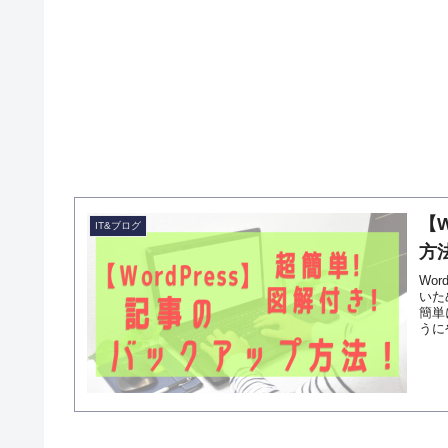
【
IT&ブログ
方
Wo
いた
簡単
うに