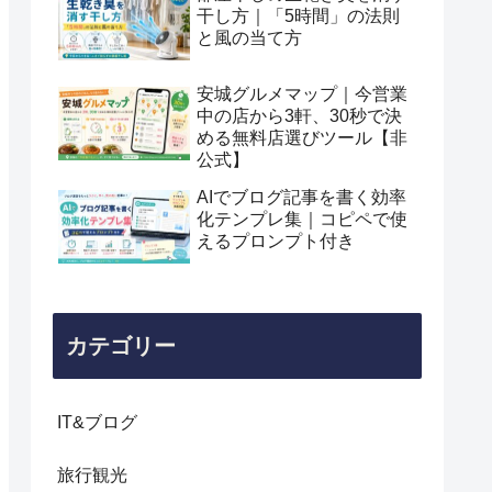
干し方｜「5時間」の法則
と風の当て方
安城グルメマップ｜今営業
中の店から3軒、30秒で決
める無料店選びツール【非
公式】
AIでブログ記事を書く効率
化テンプレ集｜コピペで使
えるプロンプト付き
カテゴリー
IT&ブログ
旅行観光