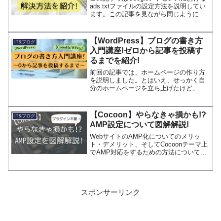
ads.txtファイルの設定方法を説明してい
ます。この記事を見ながら同じように設
定することで、アドセンスのページに表
示される警告を消すことができます。広
告設定の不正利用を防止するためにもぜ
【WordPress】ブログの書き方
IT&ブログ
ひ皆さんご活用ください。
入門講座!ゼロから記事を投稿す
るまでを紹介!
前回の記事では、ホームページの作り方
を説明しました。とはいえ、せっかく自
分のホームページを立ち上げたけど、次
に何をしたら良いか分からない、そんな
方もいると思います。そこで本ページで
は、記事を作成してから、投稿するまで
【Cocoon】やらなきゃ損かも!?
IT&ブログ
の流れを簡単に説明します...
AMP設定について図解解説!
WebサイトのAMP化についてのメリッ
ト・デメリット、そしてCocoonテーマ上
でAMP対応をするための方法について図
解で説明しています。Cocoonテーマでは
気軽に変更できるので、まずはお試しで
設定してみても良いかもしれませんね。
スポンサーリンク