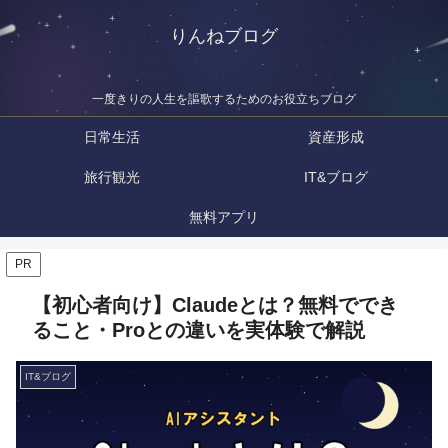
りんねブログ
一度きりの人生を謳歌するためのお役立ちブログ
日常生活
資産形成
旅行観光
IT&ブログ
無料アプリ
PR
【初心者向け】Claudeとは？無料ででき
ること・Proとの違いを実体験で解説
IT&ブログ