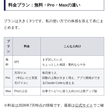
料金プラン：無料・Pro・Maxの違い
プランは大きく3つです。私の使い方での体感を添えて表にま
とめます。
プ
ラ
料金
こんな人向け
ン
無
まず試したい人
0円
料
ちょっとした相談・要約なら十分
月20ドル
毎日使う人
Pro
（年払いだと実質
回数の上限が大きく増え、アプリ開発ができ
月17ドル）
るClaude Codeも使える
Max
Proの上位
仕事でヘビーに使う人向けの上限アップ版
※料金は2026年7月時点の情報です。最新は
公式サイト
でご確