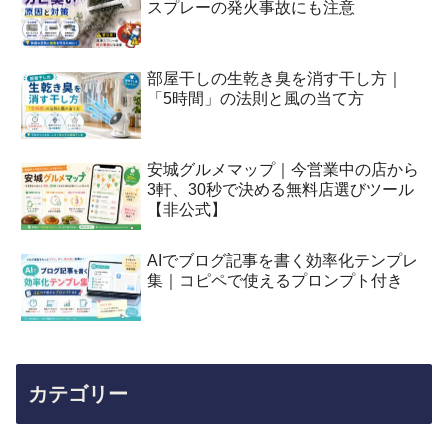
スプレーの発火事故にも注意
部屋干しの生乾き臭を消す干し方｜
「5時間」の法則と風の当て方
安城グルメマップ｜今営業中の店から
3軒、30秒で決める無料店選びツール
【非公式】
AIでブログ記事を書く効率化テンプレ
集｜コピペで使えるプロンプト付き
カテゴリー