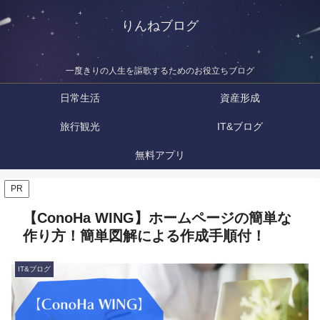
りんねブログ
一度きりの人生を謳歌するためのお役立ちブログ
日常生活
資産形成
旅行観光
IT&ブログ
無料アプリ
PR
【ConoHa WING】ホームページの簡単な
作り方！簡単図解による作成手順付！
IT&ブログ