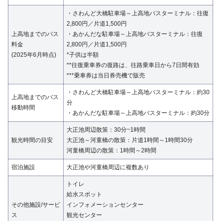
・さわんど大橋駐車場～上高地バスターミナル：往復
2,800円／片道1,500円
上高地までのバス
・あかんだな駐車場～上高地バスターミナル：往復
料金
2,800円／片道1,500円
(2025年6月時点)
*子供は半額
**往復乗車券の復路は、往路乗車日から7日間有効
***乗車券は当日券売機で販売
・さわんど大橋駐車場～上高地バスターミナル：約30
上高地までのバス
分
移動時間
・あかんだな駐車場～上高地バスターミナル：約30分
大正池周辺散策：30分~1時間
観光時間の目安
大正池～河童橋の散策：片道1時間～1時間30分
河童橋周辺の散策：1時間～2時間
宿泊施設
大正池や河童橋周辺に複数あり
トイレ
給水スポット
その他施設/サービ
インフォメーションセンター
ス
観光センター