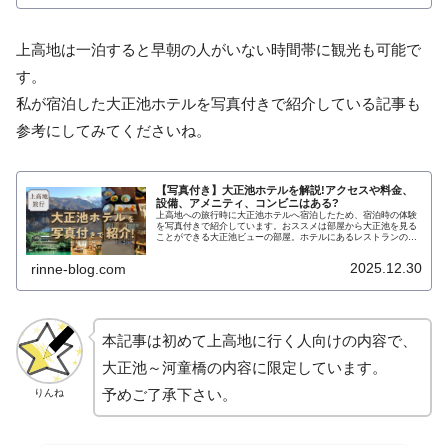
ムページをチェックしてください。
上高地は一泊すると早朝の人がいない時間帯に観光も可能で
す。
私が宿泊した大正池ホテルを写真付きで紹介している記事も
参考にしてみてくださいね。
【写真付き】大正池ホテルを解説!アクセスや料金、
設備、アメニティ、コンビニはある?
上高地への旅行時に大正池ホテルへ宿泊したため、宿泊時の体験
を写真付きで紹介しています。おススメは部屋から大正池を見る
ことができる大正池ビューの部屋。ホテルにあるレストランの窓
からは大正池を眺めることができ、天気や時間帯によっては逆さ
姿を眺めながら食事できます。
2025.12.30
rinne-blog.com
本記事は初めて上高地に行く人向けの内容で、
大正池～河童橋の内容に限定しています。
予めご了承下さい。
りんね