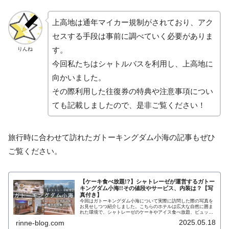
上高地は通年マイカー規制がされており、アク
セスする手段は事前に調べていく必要がありま
す。
りんね
今回私たちはシャトルバスを利用し、上高地に
向かいました。
その際利用した往復券の特典や注意事項につい
ても記載しましたので、是非ご覧ください！
旅行時に合わせて訪れたガトーキングダム小海の記事もぜひ
ご覧ください。
【ケーキ食べ放題!?】シャトレーゼが運営するガトー
キングダム小海!!その値段やサービス、内装は？【写
真付き】
今回はガトーキングダム小海について実際に訪問した際の写真を
お見せしつつ紹介しました。こちらのホテルは広大な自然に囲ま
れた環境で、シャトレーゼのケーキやアイス食べ放題、ビュッフ
ェ式の食事、露天風呂などを楽しむことができます。 事前予約で
2025.05.18
rinne-blog.com
お得に利用できるプランもありますので、気になる方は公式ホー