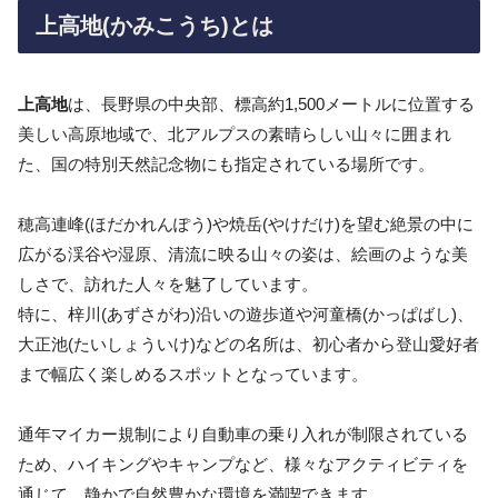
上高地(かみこうち)とは
上高地
は、長野県の中央部、標高約1,500メートルに位置する
美しい高原地域で、北アルプスの素晴らしい山々に囲まれ
た、国の特別天然記念物にも指定されている場所です。
穂高連峰(ほだかれんぽう)や焼岳(やけだけ)を望む絶景の中に
広がる渓谷や湿原、清流に映る山々の姿は、絵画のような美
しさで、訪れた人々を魅了しています。
特に、梓川(あずさがわ)沿いの遊歩道や河童橋(かっぱばし)、
大正池(たいしょういけ)などの名所は、初心者から登山愛好者
まで幅広く楽しめるスポットとなっています。
通年マイカー規制により自動車の乗り入れが制限されている
ため、ハイキングやキャンプなど、様々なアクティビティを
通じて、静かで自然豊かな環境を満喫できます。