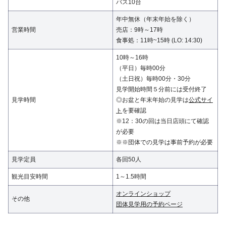
バス10台
年中無休（年末年始を除く）
営業時間
売店：9時～17時
食事処：11時~15時 (LO: 14:30)
10時～16時
（平日）毎時00分
（土日祝）毎時00分・30分
見学開始時間５分前には受付終了
見学時間
◎お盆と年末年始の見学は
公式サイ
ト
を要確認
※12：30の回は当日店頭にて確認
が必要
※※団体での見学は事前予約が必要
見学定員
各回50人
観光目安時間
1～1.5時間
オンラインショップ
その他
団体見学用の予約ページ