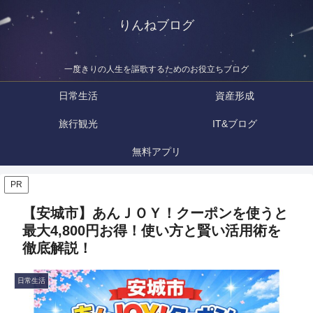
りんねブログ
一度きりの人生を謳歌するためのお役立ちブログ
日常生活
資産形成
旅行観光
IT&ブログ
無料アプリ
PR
【安城市】あんＪＯＹ！クーポンを使うと
最大4,800円お得！使い方と賢い活用術を
徹底解説！
日常生活