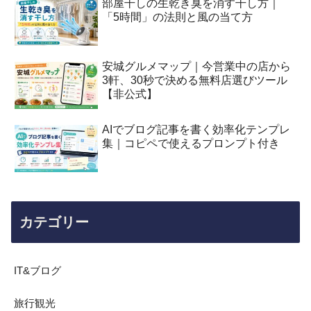
部屋干しの生乾き臭を消す干し方｜
「5時間」の法則と風の当て方
安城グルメマップ｜今営業中の店から
3軒、30秒で決める無料店選びツール
【非公式】
AIでブログ記事を書く効率化テンプレ
集｜コピペで使えるプロンプト付き
カテゴリー
IT&ブログ
旅行観光