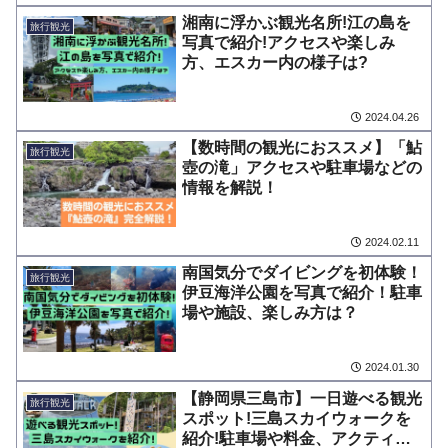
湘南に浮かぶ観光名所!江の島を
旅行観光
写真で紹介!アクセスや楽しみ
方、エスカー内の様子は?
2024.04.26
【数時間の観光におススメ】「鮎
旅行観光
壺の滝」アクセスや駐車場などの
情報を解説！
2024.02.11
南国気分でダイビングを初体験！
旅行観光
伊豆海洋公園を写真で紹介！駐車
場や施設、楽しみ方は？
2024.01.30
【静岡県三島市】一日遊べる観光
旅行観光
スポット!三島スカイウォークを
紹介!駐車場や料金、アクティビ