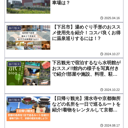
車場は？
2025.04.16
【下呂市】湯めぐり手形のおスス
旅行観光
メ使用先を紹介！コスパ良くお得
に温泉巡りするには！?
2024.10.27
下呂観光で宿泊するなら水明館が
旅行観光
おススメ!!館内の様子を写真付き
で紹介!部屋や施設、料理、駐車
場は?
2024.10.22
【日帰り観光】清水寺や京都御所
旅行観光
などの名所を一日で巡るルートを
紹介!着物をレンタルして京都の
歴史を感じよう!
2024.08.17