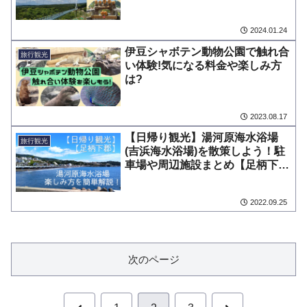
ティは??
2024.01.24
伊豆シャボテン動物公園で触れ合
旅行観光
い体験!気になる料金や楽しみ方
は?
2023.08.17
【日帰り観光】湯河原海水浴場
旅行観光
(吉浜海水浴場)を散策しよう！駐
車場や周辺施設まとめ【足柄下
郡】
2022.09.25
次のページ