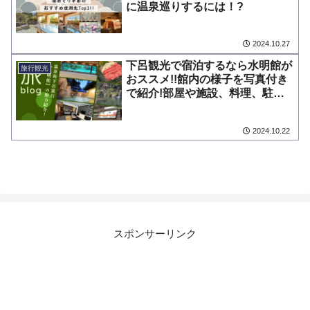
に温泉巡りするには！?
2024.10.27
下呂観光で宿泊するなら水明館が
旅行観光
おススメ!!館内の様子を写真付き
で紹介!部屋や施設、料理、駐車
場は?
2024.10.22
スポンサーリンク