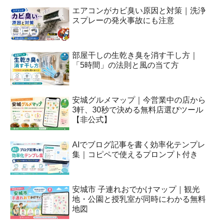
エアコンがカビ臭い原因と対策｜洗浄
スプレーの発火事故にも注意
部屋干しの生乾き臭を消す干し方｜
「5時間」の法則と風の当て方
安城グルメマップ｜今営業中の店から
3軒、30秒で決める無料店選びツール
【非公式】
AIでブログ記事を書く効率化テンプレ
集｜コピペで使えるプロンプト付き
安城市 子連れおでかけマップ｜観光
地・公園と授乳室が同時にわかる無料
地図