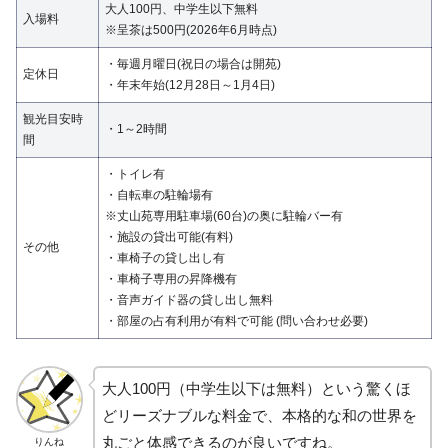
大人100円、中学生以下無料
入場料
※呈茶は500円(2026年6月時点)
・毎週月曜日(祝日の場合は開苑)
定休日
・年末年始(12月28日～1月4日)
観光目安時
・1～2時間
間
・トイレ有
・自転車の駐輪場有
※丈山苑専用駐車場(60台)の奥に駐輪バー有
・施設の貸出可能(有料)
その他
・車椅子の貸し出し有
・車椅子専用の昇降機有
・音声ガイド器の貸し出し無料
・部屋の占有利用が有料で可能 (問い合わせ必要)
大人100円（中学生以下は無料）という驚くほ
どリーズナブルな料金で、本格的な和の世界を
丸ごと体感できるのが良いですね。
りんね