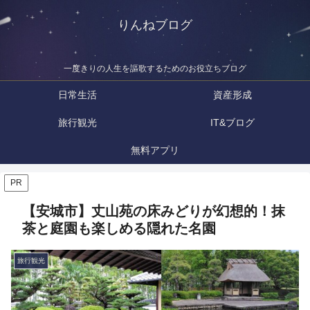
りんねブログ
一度きりの人生を謳歌するためのお役立ちブログ
日常生活
資産形成
旅行観光
IT&ブログ
無料アプリ
PR
【安城市】丈山苑の床みどりが幻想的！抹
茶と庭園も楽しめる隠れた名園
旅行観光