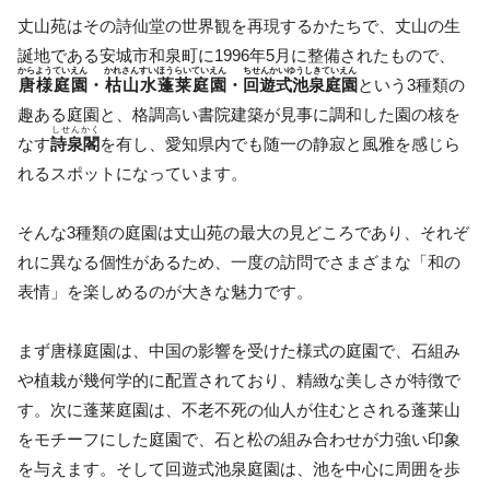
丈山苑はその詩仙堂の世界観を再現するかたちで、丈山の生
誕地である安城市和泉町に1996年5月に整備されたもので、
からようていえん
かれさんすいほうらいていえん
ちせんかいゆうしきていえん
唐様庭園
・
枯山水蓬莱庭園
・
回遊式池泉庭園
という3種類の
趣ある庭園と、格調高い書院建築が見事に調和した園の核を
しせんかく
なす
詩泉閣
を有し、愛知県内でも随一の静寂と風雅を感じら
れるスポットになっています。
そんな3種類の庭園は丈山苑の最大の見どころであり、それぞ
れに異なる個性があるため、一度の訪問でさまざまな「和の
表情」を楽しめるのが大きな魅力です。
まず唐様庭園は、中国の影響を受けた様式の庭園で、石組み
や植栽が幾何学的に配置されており、精緻な美しさが特徴で
す。次に蓬莱庭園は、不老不死の仙人が住むとされる蓬莱山
をモチーフにした庭園で、石と松の組み合わせが力強い印象
を与えます。そして回遊式池泉庭園は、池を中心に周囲を歩