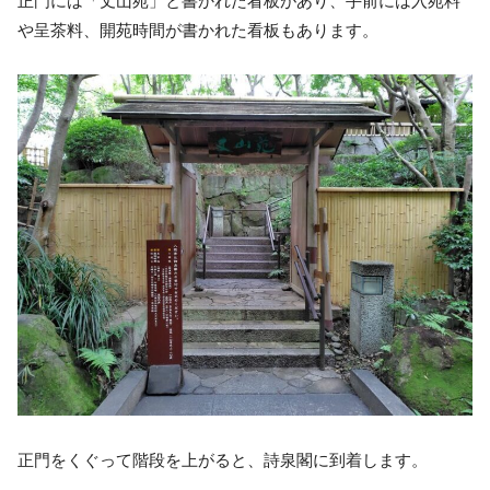
正門には「丈山苑」と書かれた看板があり、手前には入苑料
や呈茶料、開苑時間が書かれた看板もあります。
正門をくぐって階段を上がると、
詩泉閣
に到着します。