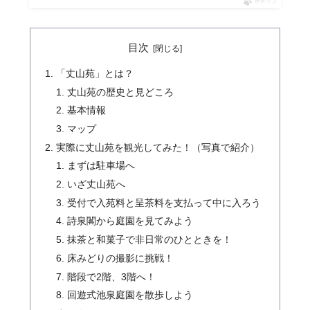
ポチップ
目次
「丈山苑」とは？
丈山苑の歴史と見どころ
基本情報
マップ
実際に丈山苑を観光してみた！（写真で紹介）
まずは駐車場へ
いざ丈山苑へ
受付で入苑料と呈茶料を支払って中に入ろう
詩泉閣から庭園を見てみよう
抹茶と和菓子で非日常のひとときを！
床みどりの撮影に挑戦！
階段で2階、3階へ！
回遊式池泉庭園を散歩しよう