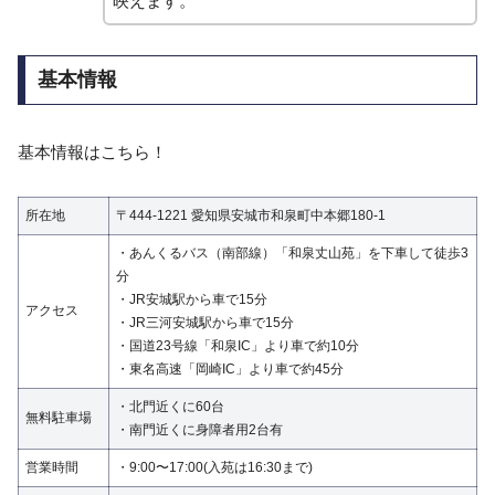
映えます。
基本情報
基本情報はこちら！
所在地
〒444-1221 愛知県安城市和泉町中本郷180-1
・あんくるバス（南部線）「和泉丈山苑」を下車して徒歩3
分
・JR安城駅から車で15分
アクセス
・JR三河安城駅から車で15分
・国道23号線「和泉IC」より車で約10分
・東名高速「岡崎IC」より車で約45分
・北門近くに60台
無料駐車場
・南門近くに身障者用2台有
営業時間
・9:00〜17:00(入苑は16:30まで)