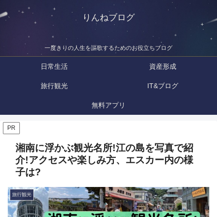
りんねブログ
一度きりの人生を謳歌するためのお役立ちブログ
日常生活
資産形成
旅行観光
IT&ブログ
無料アプリ
PR
湘南に浮かぶ観光名所!江の島を写真で紹
介!アクセスや楽しみ方、エスカー内の様
子は?
旅行観光