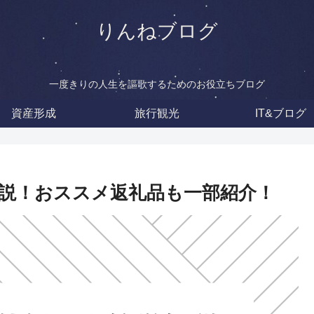
りんねブログ
一度きりの人生を謳歌するためのお役立ちブログ
資産形成
旅行観光
IT&ブログ
説！おススメ返礼品も一部紹介！