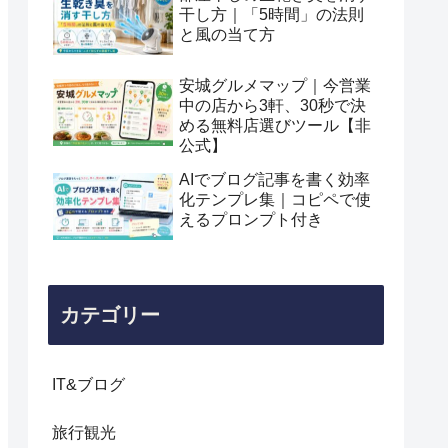
干し方｜「5時間」の法則
と風の当て方
安城グルメマップ｜今営業
中の店から3軒、30秒で決
める無料店選びツール【非
公式】
AIでブログ記事を書く効率
化テンプレ集｜コピペで使
えるプロンプト付き
カテゴリー
IT&ブログ
旅行観光