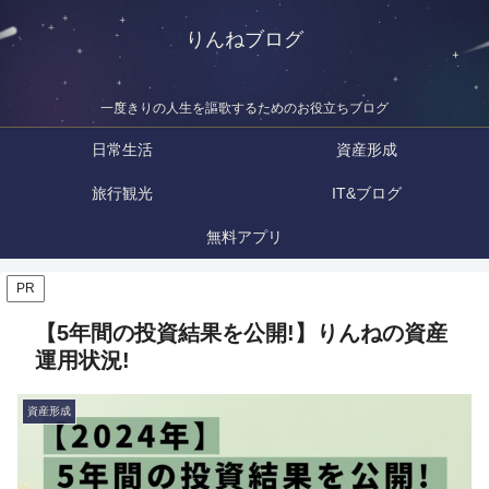
りんねブログ
一度きりの人生を謳歌するためのお役立ちブログ
日常生活
資産形成
旅行観光
IT&ブログ
無料アプリ
PR
【5年間の投資結果を公開!】りんねの資産
運用状況!
資産形成