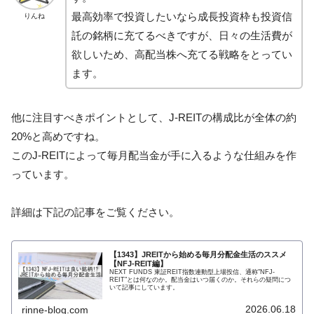
最高効率で投資したいなら成長投資枠も投資信
りんね
託の銘柄に充てるべきですが、日々の生活費が
欲しいため、高配当株へ充てる戦略をとってい
ます。
他に注目すべきポイントとして、J-REITの構成比が全体の約
20%と高めですね。
このJ-REITによって毎月配当金が手に入るような仕組みを作
っています。
詳細は下記の記事をご覧ください。
【1343】JREITから始める毎月分配金生活のススメ
【NFJ-REIT編】
NEXT FUNDS 東証REIT指数連動型上場投信、通称"NFJ-
REIT"とは何なのか。配当金はいつ届くのか。それらの疑問につ
いて記事にしています。
2026.06.18
rinne-blog.com