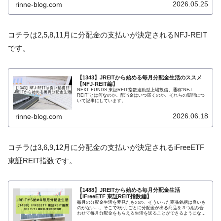
2026.05.25
rinne-blog.com
コチラは2,5,8,11月に分配金の支払いが決定されるNFJ-REIT
です。
【1343】JREITから始める毎月分配金生活のススメ
【NFJ-REIT編】
NEXT FUNDS 東証REIT指数連動型上場投信、通称"NFJ-
REIT"とは何なのか。配当金はいつ届くのか。それらの疑問につ
いて記事にしています。
2026.06.18
rinne-blog.com
コチラは3,6,9,12月に分配金の支払いが決定されるiFreeETF
東証REIT指数です。
【1488】JREITから始める毎月分配金生活
【iFreeETF 東証REIT指数編】
毎月の分配金生活を夢見たものの、そういった商品銘柄は良いも
のがない...。そこで3か月ごとに分配金が出る商品を３つ組み合
わせて毎月分配金をもらえる生活を送ることができるようになり
ました。今回はその中の、iFreeETF 東証REIT指数について書い