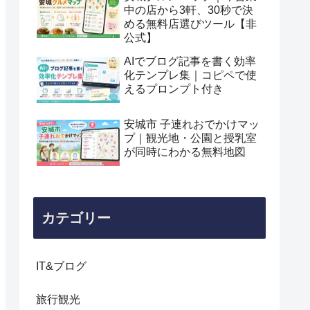
中の店から3軒、30秒で決
める無料店選びツール【非
公式】
AIでブログ記事を書く効率
化テンプレ集｜コピペで使
えるプロンプト付き
安城市 子連れおでかけマッ
プ｜観光地・公園と授乳室
が同時にわかる無料地図
カテゴリー
IT&ブログ
旅行観光