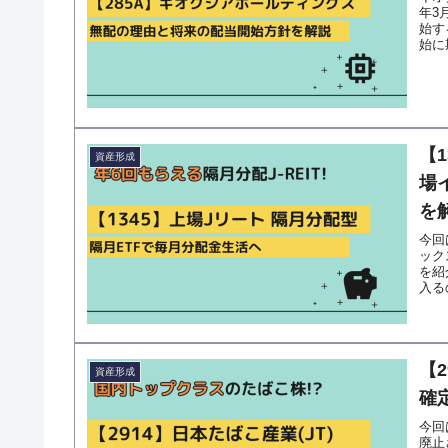
年3
始す
始に
【1
資産形成
場
を
今回
ック
を紹
入る
【
資産形成
確
今回
廃止