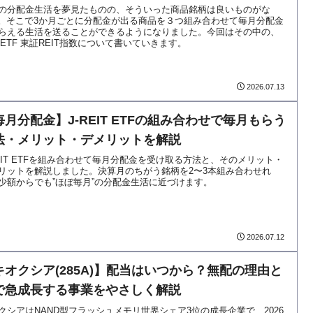
の分配金生活を夢見たものの、そういった商品銘柄は良いものがな
..。そこで3か月ごとに分配金が出る商品を３つ組み合わせて毎月分配金
らえる生活を送ることができるようになりました。今回はその中の、
reeETF 東証REIT指数について書いていきます。
2026.07.13
毎月分配金】J-REIT ETFの組み合わせで毎月もらう
法・メリット・デメリットを解説
REIT ETFを組み合わせて毎月分配金を受け取る方法と、そのメリット・
リットを解説しました。決算月のちがう銘柄を2〜3本組み合わせれ
少額からでも”ほぼ毎月”の分配金生活に近づけます。
2026.07.12
キオクシア(285A)】配当はいつから？無配の理由と
Iで急成長する事業をやさしく解説
クシアはNAND型フラッシュメモリ世界シェア3位の成長企業で、2026