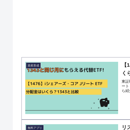
【
資産形成
くら
東証
ート
ら紹
リ
無料アプリ