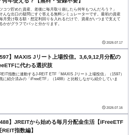
？何年使える？【無料・登録不要】
ツコツ貯めた資産、老後に毎月取り崩したら何年もつんだろう？」
そんな出口の疑問にすぐ答える無料シミュレーターです。最初の資産
毎月受け取る額・想定利回りを入れるだけで、資産がいつまで支えて
るかがグラフでパッと分かります。
2026.07.17
597】MAXIS Jリート上場投信。3,6,9,12月分配の
reeETFに代わる選択肢
REIT指数に連動するJ-REIT ETF「MAXIS Jリート上場投信」（1597）
既に紹介済みの「iFreeETF」（1488）と比較しながら紹介していま
2026.07.16
488】JREITから始める毎月分配金生活【iFreeETF
証REIT指数編】