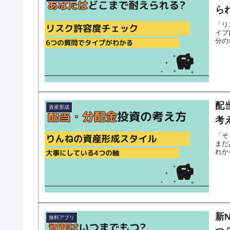
ら
「リ
イプ
分の
配
資産形成
考
「そ
まだ
れか
新
無料アプリ