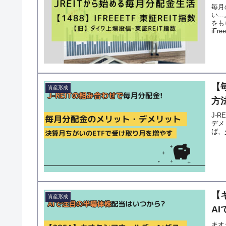
毎月
い.
をも
iF
【
資産形成
方
J-
デメ
ば、
【
資産形成
A
キオ