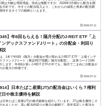
月期は大幅な増収増益。現在は無配ですが、2028年3月期から配当を開
る方針です。今すぐの配当収入より、これからの成長と将来の配当開
期待するタイプの銘柄といえます。
2026.07.11
345】年6回もらえる！隔月分配のJ-REIT ETF「上
インデックスファンドJリート」の分配金・利回り
解説
は、1本で年6回（隔月）分配金が受け取れるJ-REIT ETF「上場インデ
スファンドJリート（東証REIT指数）隔月分配型」、証券コード1345
介します。年4回が多いJ-REIT ETFの中でも、隔月でこまめに分配金が
のが最大の特徴です。
2026.07.11
2914】日本たばこ産業(JT)の配当金はいくら？権利
定日や株主優待を解説
は日本たばこ産業(JT)の株式銘柄を紹介しています。JTは株主優待こそ
されましたが、高い配当利回りが魅力の銘柄で、長年安定した配当を