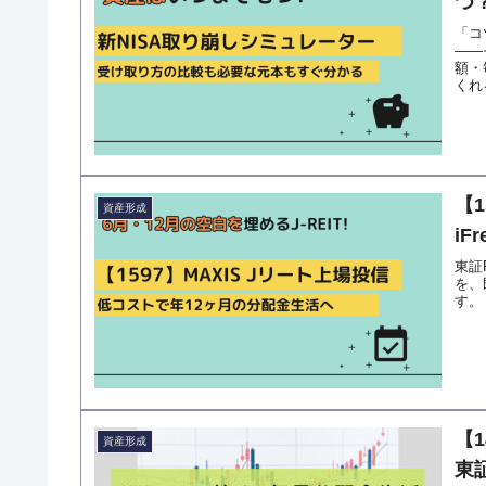
つ
「コ
――
額・
くれ
【1
資産形成
iF
東証
を、
す。
【1
資産形成
東