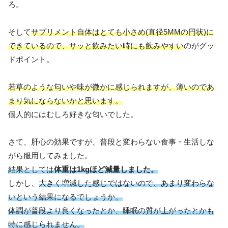
ろ。
そして
サプリメント自体はとても小さめ(直径5MMの円状)に
できているので、サッと飲みたい時にも飲みやすい
のがグッ
ドポイント。
若草のような匂いや味が微かに感じられますが、薄いのであ
まり気にならないかと思います。
個人的にはむしろ好きな匂いでした。
さて、肝心の効果ですが、普段と変わらない食事・生活しな
がら服用してみました。
結果としては
体重は1kgほど減量しました。
しかし、
大きく増減した感じではないので、あまり変わらな
いという結果になるでしょうか。
体調が普段より良くなったとか、睡眠の質が上がったとかも
特に感じられません。