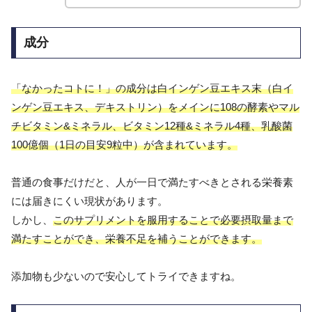
成分
「なかったコトに！」の成分は白インゲン豆エキス末（白イ
ンゲン豆エキス、デキストリン）をメインに108の酵素やマル
チビタミン&ミネラル
、
ビタミン12種&ミネラル4種、乳酸菌
100億個（1日の目安9粒中）が含まれています。
普通の食事だけだと、人が一日で満たすべきとされる栄養素
には届きにくい現状があります。
しかし、
このサプリメントを服用することで必要摂取量まで
満たすことができ、栄養不足を補うことができます。
添加物も少ないので安心してトライできますね。