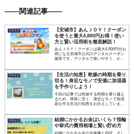
――関連記事――
【安城市】あんＪＯＹ！クーポン
日常生活
を使うと最大4,800円お得！使い
方と賢い活用術を徹底解説！
あんＪＯＹ！クーポンは最大4,800円分お
得になる安城市公式のデジタルクーポン
施策です。デジタルで使いやすく、かつ
最大4,800円分の割引が誰でも受けられる
ので、正しく使うことで出費を効率的に
抑制できます。LINE登録だけで簡単に利
【生活の知恵】乾燥の時期を乗り
日常生活
用できるので、ぜひ活用してみてくださ
切る！身近なモノで安価に加湿器
い。
を手作りしよう！
今回の記事では乾燥する時期を乗り越え
るため、簡単に安く、身近なモノで加湿
器を作る生活の知恵をお伝えしていま
す。また、紹介した気化式の加湿器がど
ういった原理で加湿しているのかもイラ
ストで伝えています。
結婚にかかるお金はいくら？指輪
日常生活
や挙式の費用相場と賢い貯め方
結婚にかかるお金の全体像と内訳、そし