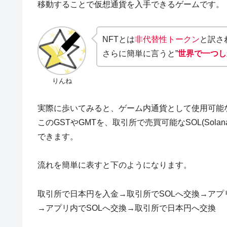
移動することで仮想通貨を入手できるゲームです。
NFTとは
非代替性トークン
と訳さ
さらに簡単に言うと”
世界で一つし
りんね
実際に歩いてみると、ゲーム内通貨として使用可能
このGSTやGMTを、取引所で売買可能なSOL(Sol
できます。
流れを簡単に表すと下のようになります。
取引所で日本円を入金→取引所でSOLへ交換→アプリ
→アプリ内でSOLへ交換→取引所で日本円へ交換