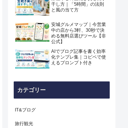
干し方｜「5時間」の法則
と風の当て方
安城グルメマップ｜今営業
中の店から3軒、30秒で決
める無料店選びツール【非
公式】
AIでブログ記事を書く効率
化テンプレ集｜コピペで使
えるプロンプト付き
カテゴリー
IT&ブログ
旅行観光