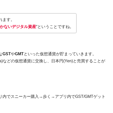
れます。
かないデジタル資産
“ということですね。
な
GST
や
GMT
といった仮想通貨が貯まっていきます。
ana)などの仮想通貨に交換し、日本円(Yen)と売買することが
内でスニーカー購入→歩く→アプリ内でGST/GMTゲット