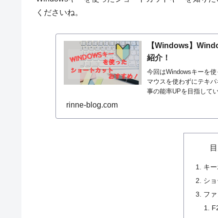
くださいね。
【Windows】W
紹介！
今回はWindowsキー
マウスを使わずにテキパ
事の能率UPを目指して
rinne-blog.com
目
キー
ショ
ファ
F