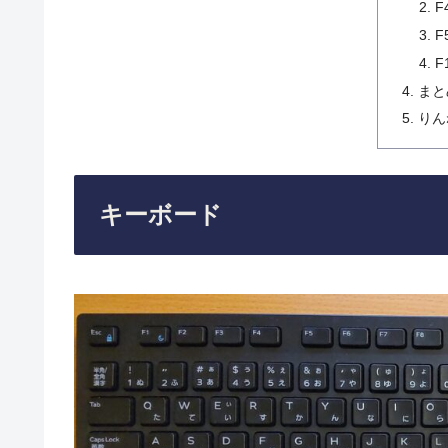
F
F
F
まと
りん
キーボード