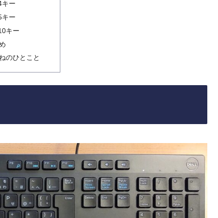
4キー
5キー
10キー
め
ねのひとこと