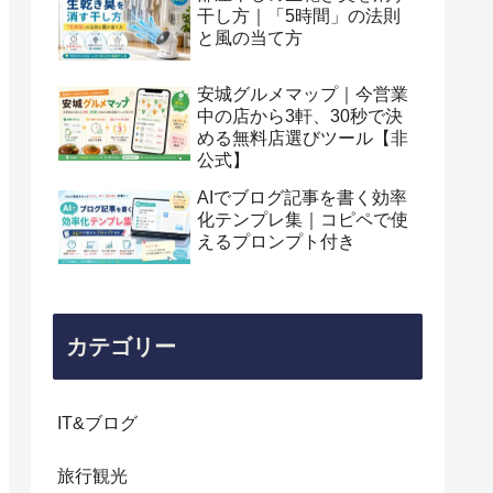
干し方｜「5時間」の法則
と風の当て方
安城グルメマップ｜今営業
中の店から3軒、30秒で決
める無料店選びツール【非
公式】
AIでブログ記事を書く効率
化テンプレ集｜コピペで使
えるプロンプト付き
カテゴリー
IT&ブログ
旅行観光