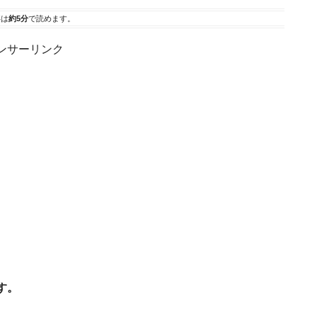
事は
約5分
で読めます。
ンサーリンク
す。