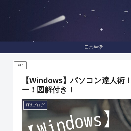
日常生活
PR
【Windows】パソコン達人
ー！図解付き！
IT&ブログ