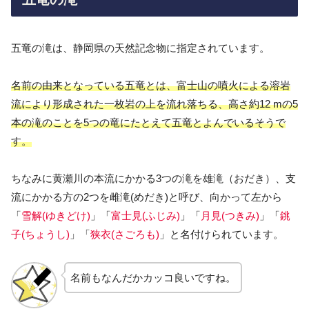
五竜の滝は、静岡県の天然記念物に指定されています。
名前の由来となっている五竜とは、富士山の噴火による溶岩
流により形成された一枚岩の上を流れ落ちる、高さ約12 mの5
本の滝のことを5つの竜にたとえて五竜とよんでいるそうで
す。
ちなみに黄瀬川の本流にかかる3つの滝を雄滝（おだき）、支
流にかかる方の2つを雌滝(めだき)と呼び、向かって左から
「
雪解(ゆきどけ)
」「
富士見(ふじみ)
」「
月見(つきみ)
」「
銚
子(ちょうし)
」「
狭衣(さごろも)
」と名付けられています。
名前もなんだかカッコ良いですね。