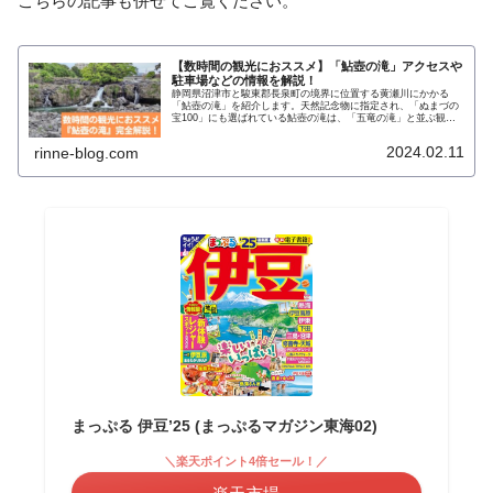
こちらの記事も併せてご覧ください。
【数時間の観光におススメ】「鮎壺の滝」アクセスや
駐車場などの情報を解説！
静岡県沼津市と駿東郡長泉町の境界に位置する黄瀬川にかかる
「鮎壺の滝」を紹介します。天然記念物に指定され、「ぬまづの
宝100」にも選ばれている鮎壺の滝は、「五竜の滝」と並ぶ観光
スポットとしても有名です。
2024.02.11
rinne-blog.com
まっぷる 伊豆’25 (まっぷるマガジン東海02)
＼楽天ポイント4倍セール！／