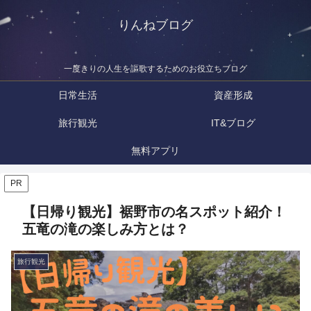
りんねブログ
一度きりの人生を謳歌するためのお役立ちブログ
日常生活
資産形成
旅行観光
IT&ブログ
無料アプリ
PR
【日帰り観光】裾野市の名スポット紹介！
五竜の滝の楽しみ方とは？
旅行観光