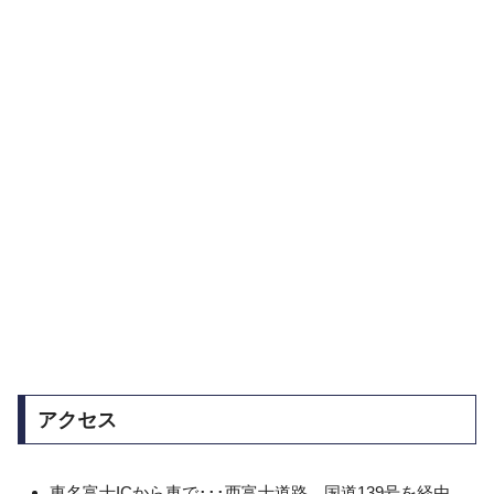
アクセス
東名富士ICから車で･･･西富士道路、国道139号を経由