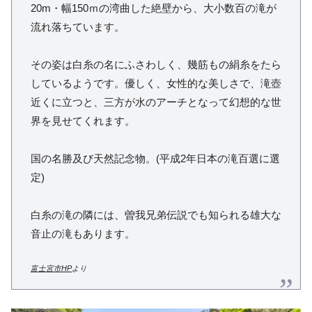
20m・幅150ｍの湾曲した絶壁から、大小数百の滝が
流れ落ちています。
その姿は白糸の名にふさわしく、幾筋もの絹糸をたら
しているようです。優しく、女性的な美しさで、滝壺
近くに立つと、三方が水のアーチとなって幻想的な世
界を見せてくれます。
国の名勝及び天然記念物。(平成2年日本の滝百選に選
定)
白糸の滝の隣には、曽我兄弟伝説でも知られる雄大な
音止の滝もあります。
富士宮市HP
より