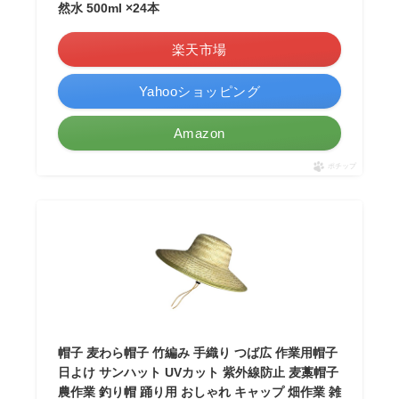
然水 500ml ×24本
楽天市場
Yahooショッピング
Amazon
ポチップ
帽子 麦わら帽子 竹編み 手織り つば広 作業用帽子
日よけ サンハット UVカット 紫外線防止 麦藁帽子
農作業 釣り帽 踊り用 おしゃれ キャップ 畑作業 雑