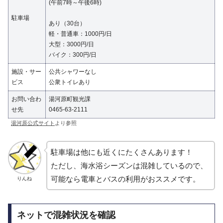
(午前7時～午後6時)
駐車場
あり（30台）
軽・普通車：1000円/日
大型：3000円/日
バイク：300円/日
施設・サー
公共シャワーなし
ビス
公衆トイレあり
お問い合わ
湯河原町観光課
せ先
0465-63-2111
湯河原公式サイト
より参照
駐車場は他にも近くにたくさんあります！
ただし、海水浴シーズンは混雑しているので、
可能なら電車とバスの利用がおススメです。
りんね
ネットで混雑状況を確認