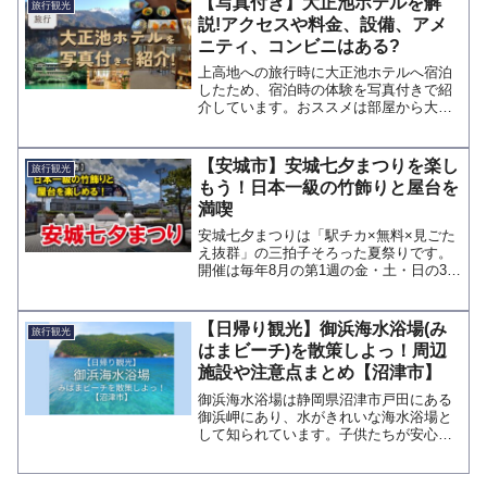
【写真付き】大正池ホテルを解
旅行観光
説!アクセスや料金、設備、アメ
ニティ、コンビニはある?
上高地への旅行時に大正池ホテルへ宿泊
したため、宿泊時の体験を写真付きで紹
介しています。おススメは部屋から大正
池を見ることができる大正池ビューの部
屋。ホテルにあるレストランの窓からは
大正池を眺めることができ、天気や時間
【安城市】安城七夕まつりを楽し
旅行観光
帯によっては逆さ姿を眺めながら食事で
もう！日本一級の竹飾りと屋台を
きます。
満喫
安城七夕まつりは「駅チカ×無料×見ごた
え抜群」の三拍子そろった夏祭りです。
開催は毎年8月の第1週の金・土・日の3日
間で、「日本一長い」と言われる約2km
の竹飾りストリートは必見です。
【日帰り観光】御浜海水浴場(み
旅行観光
はまビーチ)を散策しよっ！周辺
施設や注意点まとめ【沼津市】
御浜海水浴場は静岡県沼津市戸田にある
御浜岬にあり、水がきれいな海水浴場と
して知られています。子供たちが安心し
て遊べる環境にシュノーケリングが出来
るスポットとして人気を集めています。
今回はそんな御浜海水浴場の楽しみ方や