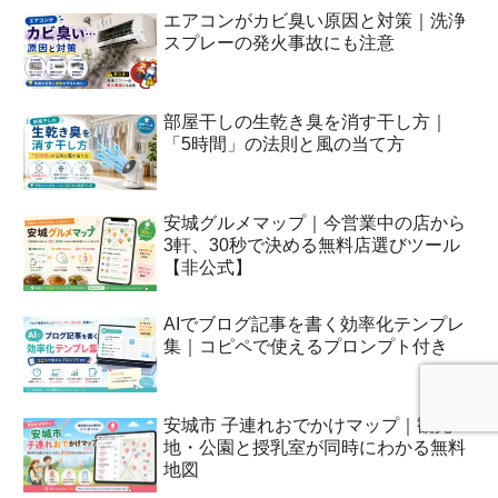
エアコンがカビ臭い原因と対策｜洗浄
スプレーの発火事故にも注意
部屋干しの生乾き臭を消す干し方｜
「5時間」の法則と風の当て方
安城グルメマップ｜今営業中の店から
3軒、30秒で決める無料店選びツール
【非公式】
AIでブログ記事を書く効率化テンプレ
集｜コピペで使えるプロンプト付き
安城市 子連れおでかけマップ｜観光
地・公園と授乳室が同時にわかる無料
地図