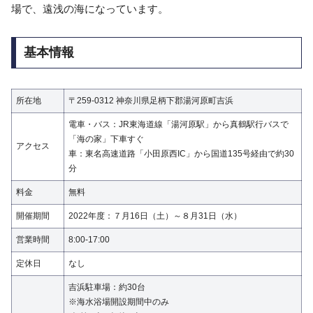
場で、遠浅の海になっています。
基本情報
所在地
〒259-0312 神奈川県足柄下郡湯河原町吉浜
電車・バス：JR東海道線「湯河原駅」から真鶴駅行バスで
「海の家」下車すぐ
アクセス
車：東名高速道路「小田原西IC」から国道135号経由で約30
分
料金
無料
開催期間
2022年度：７月16日（土）～８月31日（水）
営業時間
8:00-17:00
定休日
なし
吉浜駐車場：約30台
※海水浴場開設期間中のみ