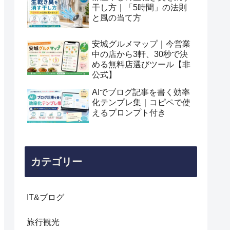
干し方｜「5時間」の法則
と風の当て方
安城グルメマップ｜今営業
中の店から3軒、30秒で決
める無料店選びツール【非
公式】
AIでブログ記事を書く効率
化テンプレ集｜コピペで使
えるプロンプト付き
カテゴリー
IT&ブログ
旅行観光