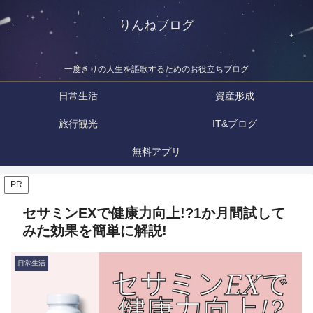
りんねブログ
一度きりの人生を謳歌するためのお役立ちブログ
日常生活
資産形成
旅行観光
IT&ブログ
無料アプリ
PR
セサミンEXで健康力向上!?1か月間試して
みた効果を簡単に解説!
日常生活