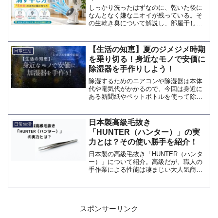
しっかり洗ったはずなのに、乾いた後に
なんとなく嫌なニオイが残っている。そ
の生乾き臭について解説し、部屋干しす
る際のコツをお伝えします。
【生活の知恵】夏のジメジメ時期
日常生活
を乗り切る！身近なモノで安価に
除湿器を手作りしよう！
除湿するためのエアコンや除湿器は本体
代や電気代がかかるので、今回は身近に
ある新聞紙やペットボトルを使って除湿
する方法をお伝えしています。
日本製高級毛抜き
日常生活
「HUNTER（ハンター）」の実
力とは？その使い勝手を紹介！
日本製の高級毛抜き「HUNTER（ハンタ
ー）」について紹介。高級だが、職人の
手作業による性能は凄まじい大人気商品
です。細い産毛をちぎれることなくスッ
と抜けるので肌にも優しく、それでいて
永く愛用できるように材質などにも工夫
がされています。
スポンサーリンク