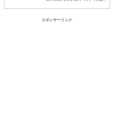
古店を使った新しい趣味の見つけ方を伝
授します。ちなみに私はお絵描きへの扉
を見つけることができました。
スポンサーリンク