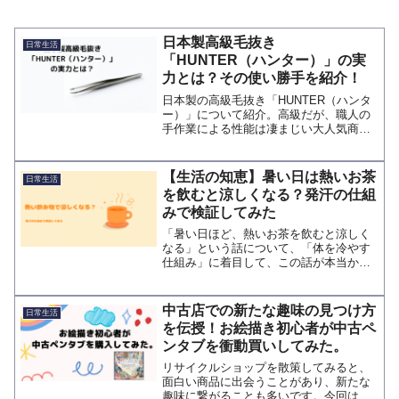
日本製高級毛抜き
日常生活
「HUNTER（ハンター）」の実
力とは？その使い勝手を紹介！
日本製の高級毛抜き「HUNTER（ハンタ
ー）」について紹介。高級だが、職人の
手作業による性能は凄まじい大人気商品
です。細い産毛をちぎれることなくスッ
と抜けるので肌にも優しく、それでいて
永く愛用できるように材質などにも工夫
【生活の知恵】暑い日は熱いお茶
日常生活
がされています。
を飲むと涼しくなる？発汗の仕組
みで検証してみた
「暑い日ほど、熱いお茶を飲むと涼しく
なる」という話について、「体を冷やす
仕組み」に着目して、この話が本当かど
うかを整理してみました。
中古店での新たな趣味の見つけ方
日常生活
を伝授！お絵描き初心者が中古ペ
ンタブを衝動買いしてみた。
リサイクルショップを散策してみると、
面白い商品に出会うことがあり、新たな
趣味に繋がることも多いです。今回は中