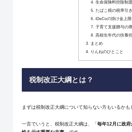
生命保険料控除制
たばこ税の税率引
iDeCoの掛け金上
子育て支援贈与の
高校生年代の扶養
まとめ
りんねのひとこと
税制改正大綱とは？
まずは税制改正大綱について知らない方もいるかも
一言でいうと、税制改正大綱は、「
毎年12月に政