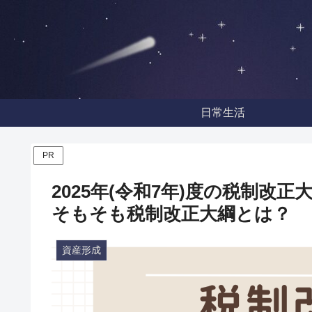
日常生活
PR
2025年(令和7年)度の税制
そもそも税制改正大綱とは？
資産形成