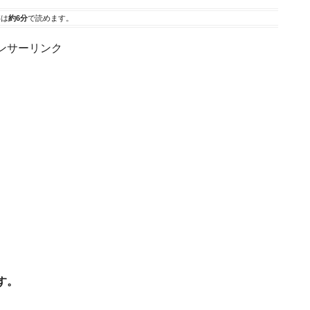
事は
約6分
で読めます。
ンサーリンク
す。