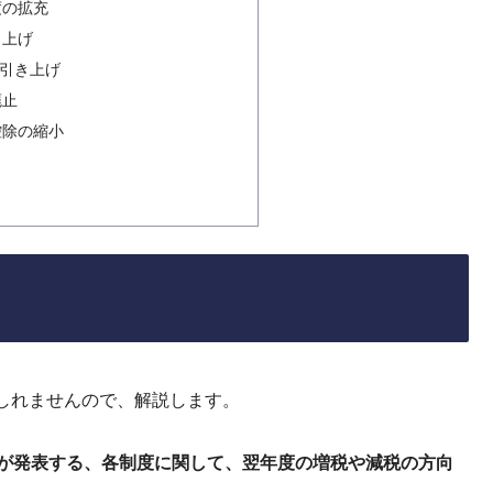
度の拡充
き上げ
限引き上げ
廃止
控除の縮小
しれませんので、解説します。
府が発表する、各制度に関
して、翌年度の
増税や減税の方向