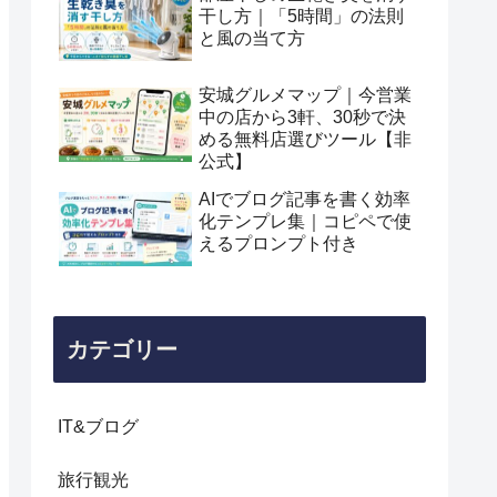
干し方｜「5時間」の法則
と風の当て方
安城グルメマップ｜今営業
中の店から3軒、30秒で決
める無料店選びツール【非
公式】
AIでブログ記事を書く効率
化テンプレ集｜コピペで使
えるプロンプト付き
カテゴリー
IT&ブログ
旅行観光