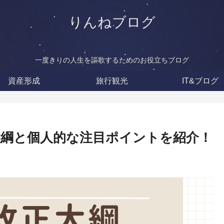
りんねブログ
一度きりの人生を謳歌するためのお役立ちブログ
資産形成
旅行観光
IT&ブログ
改正大綱と個人的な注目ポイントを紹介！